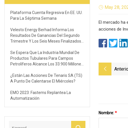
May 28, 20
Plataforma Cuenta Regresiva En EE. UU.
Para La Séptima Semana
El mercado ha e
acciones de In
Velesto Energy Berhad Informa Los
Resultados De Ganancias Del Segundo
Trimestre Y Los Seis Meses Finalizados
El 30 De Junio De 2023
Se Espera Que La Industria Mundial De
Productos Tubulares Para Campos
Petrolíferos Alcance Los 33.900 Millones
Anterio
De Dólares En 2028
¿Están Las Acciones De Tenaris SA (TS)
A Punto De Calentarse El Miércoles?
EMO 2023: Fastems Replantea La
Automatización
Nombre:
*