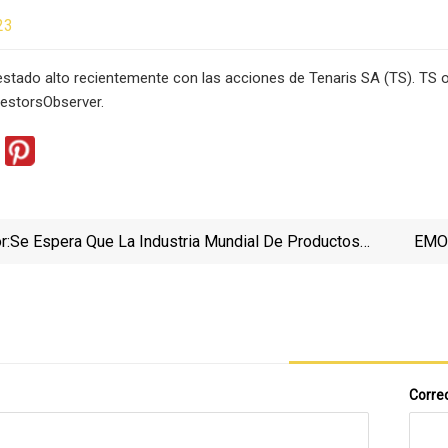
23
stado alto recientemente con las acciones de Tenaris SA (TS). TS ob
vestorsObserver.
r:
Se Espera Que La Industria Mundial De Productos
EMO 
Tubulares Para Campos Petrolíferos Alcance Los
33.900 Millones De Dólares En 2028
Correo