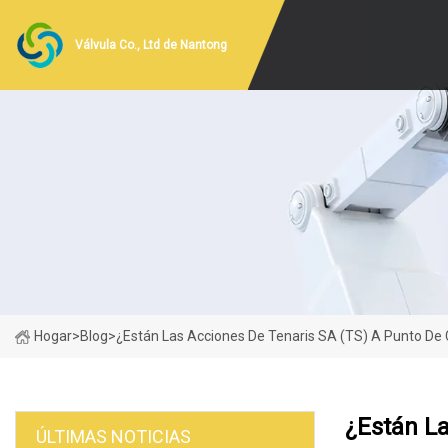
Válvula Co., Ltd de Nantong
Hogar
>
Blog
>
¿Están Las Acciones De Tenaris SA (TS) A Punto De 
¿Están La
ÚLTIMAS NOTICIAS