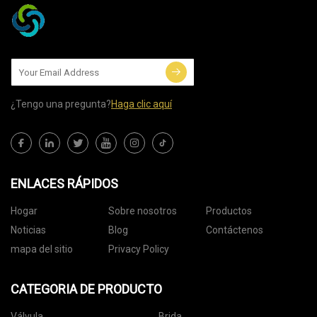
¿Tengo una pregunta?
Haga clic aquí
ENLACES RÁPIDOS
Hogar
Sobre nosotros
Productos
Noticias
Blog
Contáctenos
mapa del sitio
Privacy Policy
CATEGORIA DE PRODUCTO
Válvula
Brida