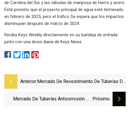
de Carolina del Sur y las válvulas de mariposa de hierro y acero.
Está previsto que el proyecto principal de agua esté terminado
en febrero de 2025, pero el tráfico Se espera que los impactos
disminuyan después de marzo de 2024.
Reciba Keys Weekly directamente en su bandeja de entrada
junto con una dosis diaria de Keys News.
Anterior:
Mercado De Revestimiento De Tuberías De
Petróleo Y Gas 2023 Análisis De Actores
Clave, Tendencias Futuras Y Pronóstico
Mercado De Tuberías Anticorrosión De
:próximo
Para 2029
Resina Epoxi [principales Tendencias]