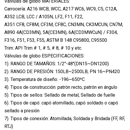
Válvulas de globo MATERIALES:
Carrocería: A216 WCB, WCC, A217 WC6, WC9, C5, C12A,
A352 LCB, LCC / A105N, LF2, F11, F22,
A351 CF8, CF8M, CF3M, CF8C, CN3MN, CK3MCUN, CN7M,
A890 4A(CD3MN), 5A(CE3MN), 6A(CD3MWCuN) / F304,
F316, F51, F53, F55, ASTM B 148 C95800, C95500
Trim: API Trim # 1, # 5, # 8, # 10 y etc.
Válvulas de globo ESPECIFICACIONES:
1). RANGO DE TAMAÑOS: 1/2''-48''(DN15~DN1200)
2). RANGO DE PRESIÓN: 150LB~2500LB, PN 16~PN420
3). Temperatura de diseño: -196~650ºC
4). Tipos de construcción: patrón recto, patrón en ángulo
5). Tipos de sellos: Sellado de metal, Sellado de fuelle
6). Tipos de capó: capó atornillado, capó soldado o capó
sellado a presión
7). Tipos de conexión: Atornillada, Soldada y Bridada (FF, RF,
RTJ)