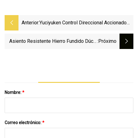
Anterior:
Yuciyuken Control Direccional Accionado
Por Solenoide DSG
Asiento Resistente Hierro Fundido Dúctil
:próximo
Acero Inoxidable Bronce Lug Tipo Oblea
Con Orejetas Doble Brida Puerta De
Mariposa Industrial Válvula De Retención
De Globo Oscilante Filtro En Y Agua
Nombre:
*
Correo electrónico:
*