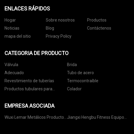
ENLACES RÁPIDOS
Hogar
Sobre nosotros
Productos
Noticias
Blog
Contáctenos
mapa del sitio
Privacy Policy
CATEGORIA DE PRODUCTO
Válvula
Brida
Adecuado
Tubo de acero
Revestimiento de tuberías
Termocontraíble
Productos tubulares para
Colador
campos petroleros
EMPRESA ASOCIADA
Wuxi Lemar Metálicos Productos
Jiangxi Hengbu Fitness Equipo
Co., Ltd
Co., Ltd.