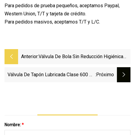
Para pedidos de prueba pequeños, aceptamos Paypal,
Western Union, T/T y tarjeta de crédito.
Para pedidos masivos, aceptamos T/T y L/C.
Anterior:
Válvula De Bola Sin Reducción Higiénica
Sanitaria De Tres Piezas De Acero
Inoxidable SS304 SS316L Sin Reducción
Válvula De Tapón Lubricada Clase 600 De
:próximo
En La Sección De Paso
12" De Puerto Completo
Nombre:
*